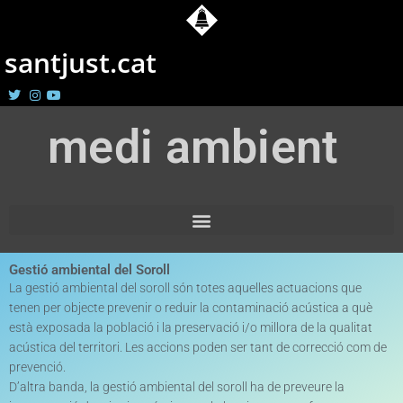
Vés
al
santjust.cat
contingut
medi ambient
Gestió ambiental del Soroll
La gestió ambiental del soroll són totes aquelles actuacions que
tenen per objecte prevenir o reduir la contaminació acústica a què
està exposada la població i la preservació i/o millora de la qualitat
acústica del territori. Les accions poden ser tant de correcció com de
prevenció.
D’altra banda, la gestió ambiental del soroll ha de preveure la