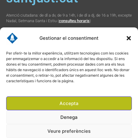
Atenció ciutadana: de dl a dv, de 9 a 14h, i de dl a dj, de 16 a 19h, excepte
Nadal, Setmana Santa i Estiu (
consulteu horaris
)
Gestionar el consentiment
Social
Webs
Contacte
Per oferir-te la millor experiència, utilitzem tecnologies com les cookies
municipals
per emmagatzemar o accedir a la informació del teu dispositiu. Si ens
I
Y
R
Plaça Verdaguer, 2
n
o
s
dones el teu consentiment, podrem processar dades com ara els teus
s
u
s
Sant Just Desvern,
Promunsa
hàbits de navegació o identificadors únics en aquest lloc web. No donar
t
t
08960
a
u
el consentiment, o retirar-lo, pot afectar negativament algunes de les
Promoció Econòmica
g
b
934 804 800
r
e
característiques i funcions de la pàgina.
seu.cat
a
ajuntament@santjust.cat
m
santjust.org
Ràdio Desvern
Accepta
Denega
2026 © Ajuntament de Sant Just Desvern · CIF: P0821900H · Tots els drets
reservats
Veure preferències
Avís Legal